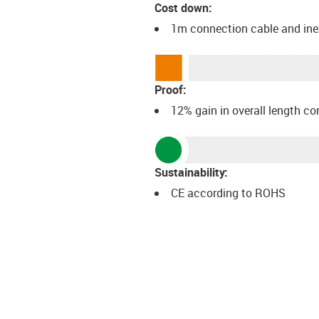
Cost down:
1m connection cable and ine
Proof:
12% gain in overall length 
Sustainability:
CE according to ROHS