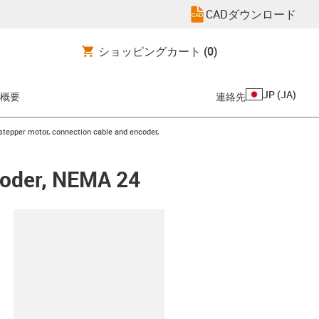
CADダウンロード
ショッピングカート
(0)
JP
(
JA
)
概要
連絡先
row-right
stepper motor, connection cable and encoder,
coder, NEMA 24
clipboard