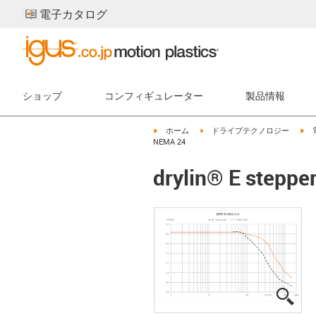
電子カタログ
ショップ
コンフィギュレーター
製品情報
igus-icon-arrow-right
igus-icon-arrow-right
igu
ホーム
ドライブテクノロジー
NEMA 24
drylin® E steppe
igus
igus
igus
igus