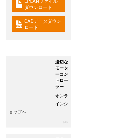
EPLANファイル
igus-icon-download-plan
ダウンロード
CADデータダウン
igus-icon-cad-dateien
ロード
適切な
モータ
ーコン
トロー
ラー
オンラ
インシ
ョップへ
igus-icon-3arrow