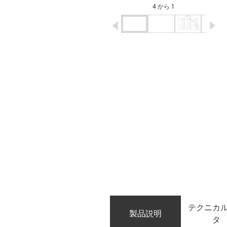
4 から 1
igus-icon-arrow-left
ig
テクニカ
製品説明
タ