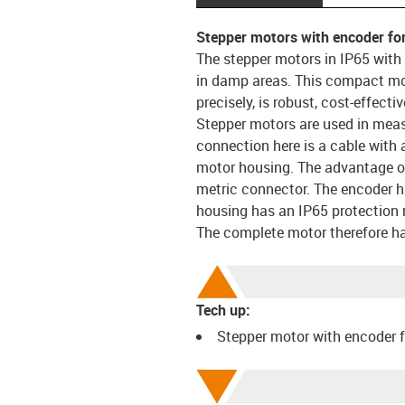
Stepper motors with encoder fo
The stepper motors in IP65 with
in damp areas. This compact mot
precisely, is robust, cost-effecti
Stepper motors are used in meas
connection here is a cable with 
motor housing. The advantage of 
metric connector. The encoder h
housing has an IP65 protection r
The complete motor therefore ha
Tech up:
Stepper motor with encoder 