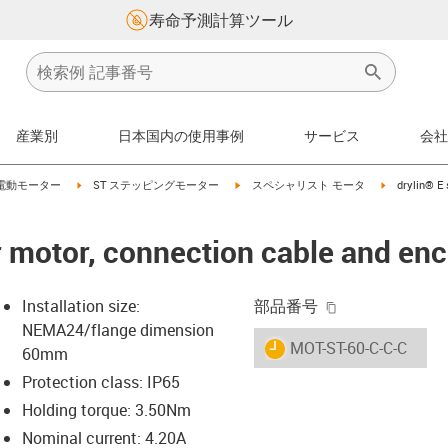
寿命予測計算ツール
産業別
日本国内の使用事例
サービス
会社
s-icon-arrow-right
igus-icon-arrow-right
igus-icon-arrow-right
igus-icon-ar
電動モーター
ST ステッピングモーター
スペシャリスト モータ
drylin® E 
r motor, connection cable and en
igus-icon-copy-
Installation size:
部品番号
NEMA24/flange dimension
igus-icon-lieferzeit
MOT-ST-60-C-C-C
60mm
Protection class: IP65
Holding torque: 3.50Nm
-icon-lupe
-icon-lupe
-icon-lupe
-icon-lupe
Nominal current: 4.20A