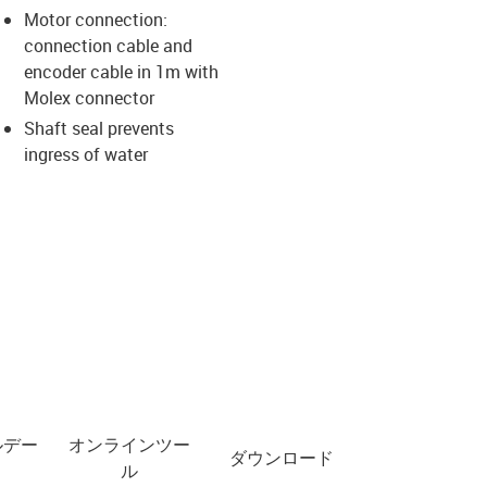
Motor connection:
connection cable and
us-icon-arrow-right
encoder cable in 1m with
Molex connector
Shaft seal prevents
ingress of water
ルデー
オンラインツー
ダウンロード
ル