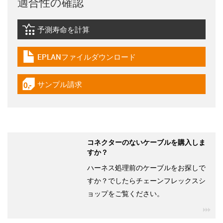
適合性の確認
予測寿命を計算
igus-icon-lebensdauerrechner
EPLANファイルダウンロード
igus-icon-download-plan
サンプル請求
igus-icon-gratismuster
コネクターのないケーブルを購入しま
すか？
ハーネス処理前のケーブルをお探しで
すか？でしたらチェーンフレックスシ
ョップをご覧ください。
igu