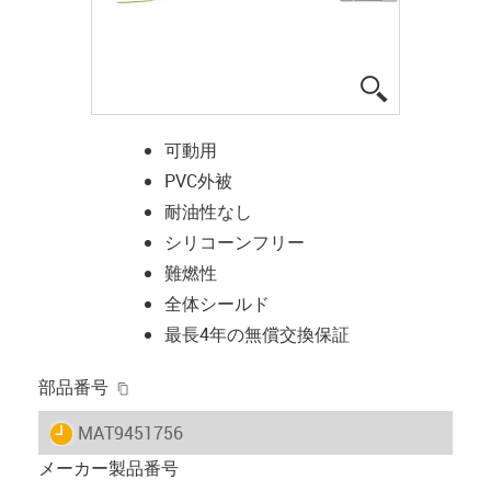
igus-icon-lup
可動用
PVC外被
耐油性なし
シリコーンフリー
難燃性
全体シールド
最長4年の無償交換保証
igus-icon-copy-clipboard
部品番号
igus-icon-lieferzeit
MAT9451756
メーカー製品番号