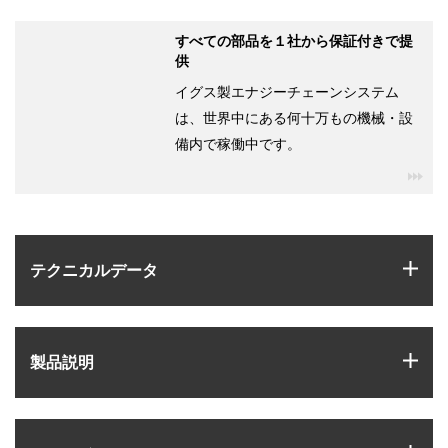
すべての部品を１社から保証付きで提
供
イグス製エナジーチェーンシステム
は、世界中にある何十万もの機械・設
備内で稼働中です。
igu
igus
テクニカルデータ
igus
製品説明