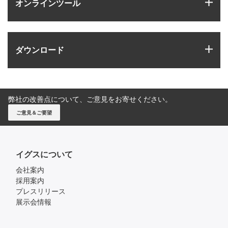
igus
オンラインツール
igus
ダウンロード
弊社の改善点について、ご意見をお寄せください。
ご意見＆ご要望
イグスについて
会社案内
採用案内
プレスリリース
展示会情報