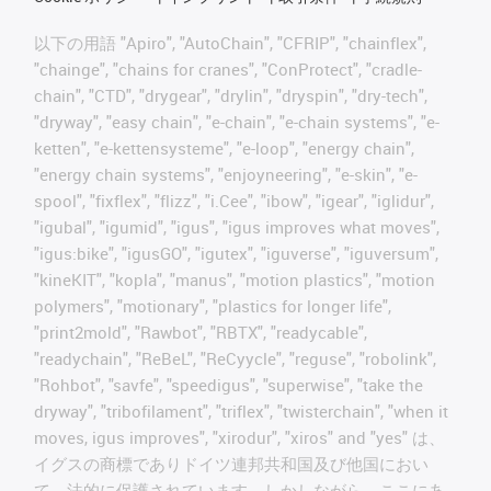
以下の用語 "Apiro", "AutoChain", "CFRIP", "chainflex",
"chainge", "chains for cranes", "ConProtect", "cradle-
chain", "CTD", "drygear", "drylin", "dryspin", "dry-tech",
"dryway", "easy chain", "e-chain", "e-chain systems", "e-
ketten", "e-kettensysteme", "e-loop", "energy chain",
"energy chain systems", "enjoyneering", "e-skin", "e-
spool", "fixflex", "flizz", "i.Cee", "ibow", "igear", "iglidur",
"igubal", "igumid", "igus", "igus improves what moves",
"igus:bike", "igusGO", "igutex", "iguverse", "iguversum",
"kineKIT", "kopla", "manus", "motion plastics", "motion
polymers", "motionary", "plastics for longer life",
"print2mold", "Rawbot", "RBTX", "readycable",
"readychain", "ReBeL", "ReCyycle", "reguse", "robolink",
"Rohbot", "savfe", "speedigus", "superwise", "take the
dryway", "tribofilament", "triflex", "twisterchain", "when it
moves, igus improves", "xirodur", "xiros" and "yes" は、
イグスの商標でありドイツ連邦共和国及び他国におい
て、法的に保護されています。しかしながら、ここにあ