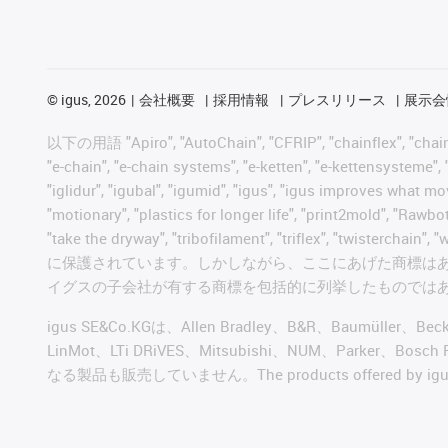
©
igus, 2026
会社概要
採用情報
プレスリリース
展示会
以下の用語 "Apiro", "AutoChain", "CFRIP", "chainflex", "chainge",
"e-chain", "e-chain systems", "e-ketten", "e-kettensysteme", "e
"iglidur", "igubal", "igumid", "igus", "igus improves what mo
"motionary", "plastics for longer life", "print2mold", "Rawbo
"take the dryway", "tribofilament", "triflex", "t
に保護されています。しかしながら、ここにあげた商標は
イグスの子会社が有する商標を包括的に列挙したものでは
igus SE&Co.KGは、Allen Bradley、B&R、Baumüller、Be
LinMot、LTi DRiVES、Mitsubishi、NUM、Par
なる製品も販売していません。The products offered by igus® a