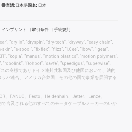
言語:
日本語
国名:
日本
インプリント
取引条件
手続規則
, "drylin", "dryspin", "dry-tech", "dryway", "easy chain",
", "e-spool", "fixflex", "flizz", "i.Cee", "ibow", "igear",
eKIT", "kopla", "manus", "motion plastics", "motion polymers",
, "robolink", "Rohbot", "savfe", "speedigus", "superwise",
 "xiros" and "yes" は、イグスの商標でありドイツ連邦共和国及び他国において、法的
ロッパ連合、アメリカ合衆国、その他の国で事業を展開する
AGOR、FANUC、Festo、Heidenhain、Jetter、Lenze、
びこのウェブサイト内で言及される他のすべてのモータケーブルメーカーのいか