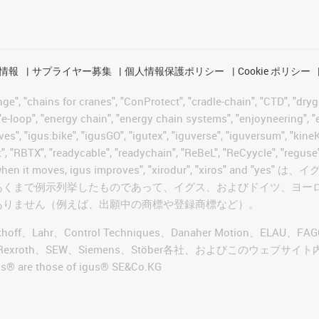
情報
サプライヤー募集
個人情報保護ポリシー
Cookie ポリシー
 "chains for cranes", "ConProtect", "cradle-chain", "CTD", "drygear"
-loop", "energy chain", "energy chain systems", "enjoyneering", "e-skin
ves", "igus:bike", "igusGO", "igutex", "iguverse", "iguversum", "kin
t", "RBTX", "readycable", "readychain", "ReBeL", "ReCyycle", "reguse"
wisterchain", "when it moves, igus improves", "xirodur",
あくまで例示列挙したものであって、イグス、およびドイツ、ヨー
ありません（例えば、出願中の商標や登録商標など）。
ckhoff、Lahr、Control Techniques、Danaher Motion、ELAU、F
ker、Bosch Rexroth、SEW、Siemens、Stöber各社、およ
re those of igus® SE&Co.KG