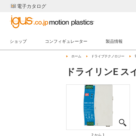
電子カタログ
ショップ
コンフィギュレーター
製品情報
igus-icon-arrow-right
igus-icon-arrow-right
igu
ホーム
ドライブテクノロジー
ドライリンE スイッ
igus
igus
2 から 1