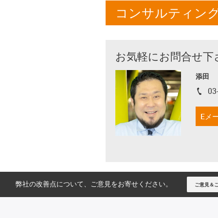
コンサルティン
お気軽にお問合せ下
添田
03
igus-i
Eメ
弊社の改善点について、ご意見をお寄せください。
ご意見＆