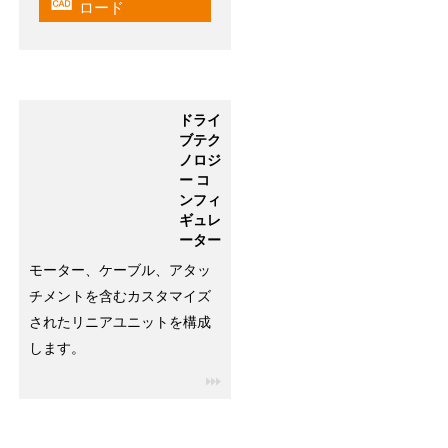
igus-icon-cad-dateien
ロード
ドライ
ブテク
ノロジ
ー コ
ンフィ
ギュレ
ーター
モーター、ケーブル、アタッ
チメントを含むカスタマイズ
されたリニアユニットを構成
します。
igus-icon-3arrow