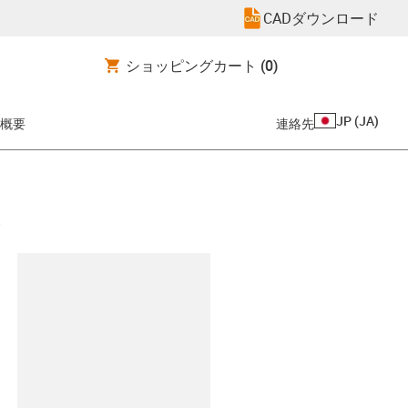
CADダウンロード
ショッピングカート
(0)
JP
(
JA
)
概要
連絡先
clipboard
.5