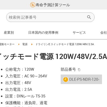
寿命予測計算ツール
産業別
日本国内の使用事例
サービス
会社
s-icon-arrow-right
igus-icon-arrow-right
igus-icon-arrow-right
電動モーター
電源
ドライリンE スイッチモード電源 120W/48V/2.5A
チモード電源 120W/48V/2.5A
igus-icon-copy-
公称電力：120W
部品番号
入力電圧：AC 90～264V
igus-icon-lieferzeit
DLE-PS-NDR-120-48-2
出力電圧：48V
出力電流：2.5A
-icon-lupe
-icon-lupe
設置：DINレール TS-35
保護機能：過負荷、過電