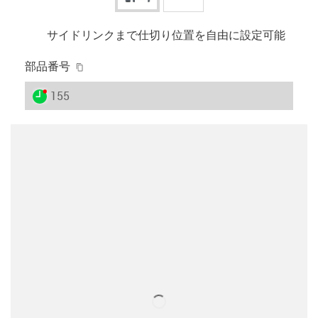
サイドリンクまで仕切り位置を自由に設定可能
igus-icon-copy-clipboard
部品番号
igus-icon-lieferzeit-dot
155