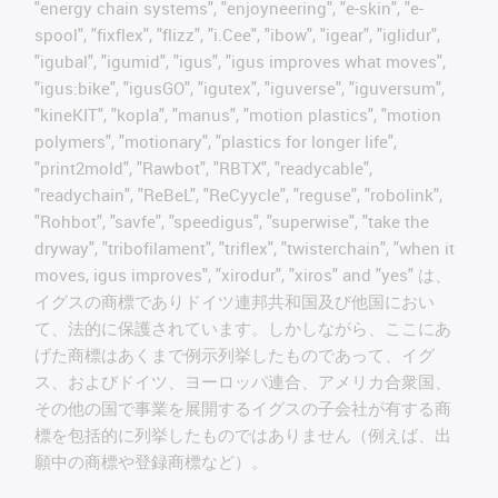
"energy chain systems", "enjoyneering", "e-skin", "e-
spool", "fixflex", "flizz", "i.Cee", "ibow", "igear", "iglidur",
"igubal", "igumid", "igus", "igus improves what moves",
"igus:bike", "igusGO", "igutex", "iguverse", "iguversum",
"kineKIT", "kopla", "manus", "motion plastics", "motion
polymers", "motionary", "plastics for longer life",
"print2mold", "Rawbot", "RBTX", "readycable",
"readychain", "ReBeL", "ReCyycle", "reguse", "robolink",
"Rohbot", "savfe", "speedigus", "superwise", "take the
dryway", "tribofilament", "triflex", "twisterchain", "when it
moves, igus improves", "xirodur", "xiros" and "yes" は、
イグスの商標でありドイツ連邦共和国及び他国におい
て、法的に保護されています。しかしながら、ここにあ
げた商標はあくまで例示列挙したものであって、イグ
ス、およびドイツ、ヨーロッパ連合、アメリカ合衆国、
その他の国で事業を展開するイグスの子会社が有する商
標を包括的に列挙したものではありません（例えば、出
願中の商標や登録商標など）。