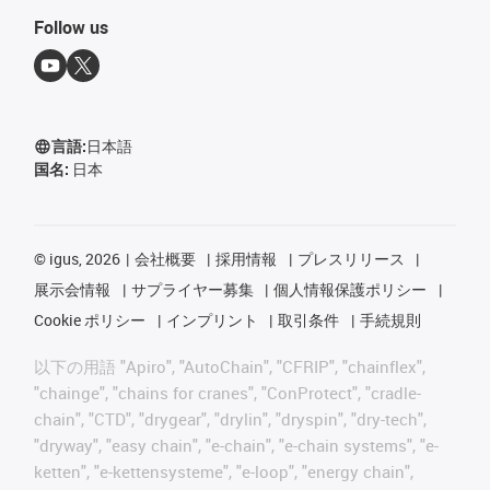
Follow us
言語:
日本語
国名:
日本
©
igus, 2026
会社概要
採用情報
プレスリリース
展示会情報
サプライヤー募集
個人情報保護ポリシー
Cookie ポリシー
インプリント
取引条件
手続規則
以下の用語 "Apiro", "AutoChain", "CFRIP", "chainflex",
"chainge", "chains for cranes", "ConProtect", "cradle-
chain", "CTD", "drygear", "drylin", "dryspin", "dry-tech",
"dryway", "easy chain", "e-chain", "e-chain systems", "e-
ketten", "e-kettensysteme", "e-loop", "energy chain",