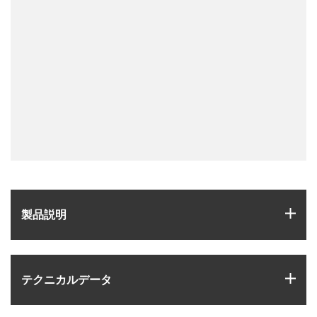
igus
製品説明
igus
テクニカルデータ